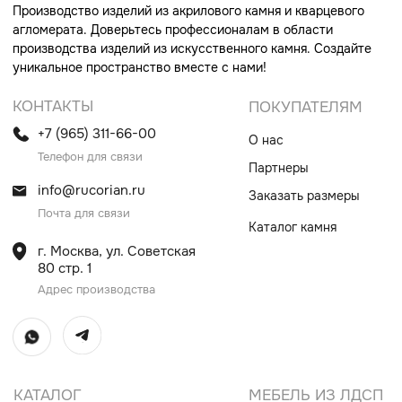
Столешницы и раковины в санузел
Шкафы
Душевые поддоны
Мебель в санузлы
Ванны
Поручни
Ступени
Лестницы
Общественные интерьеры
Дверные порталы
Камины
Экраны на радиатор
отопления
ИП Винокурова Елена Владимировна
ИНН 0000000000
ОГРН: 1234567890234567
© Все права защищены
Политика конфиденциальности