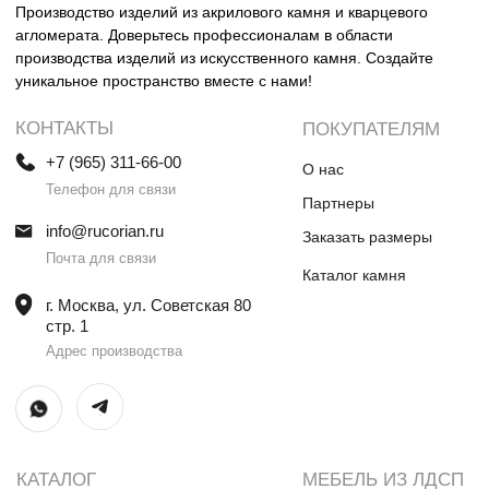
Столешницы и раковины в санузел
Шкафы
Душевые поддоны
Мебель в санузлы
Ванны
Поручни
Ступени
Лестницы
Общественные интерьеры
Дверные порталы
Камины
Экраны на радиатор
отопления
ИП Винокурова Елена Владимировна
ИНН 0000000000
ОГРН: 1234567890234567
© Все права защищены
Политика конфиденциальности