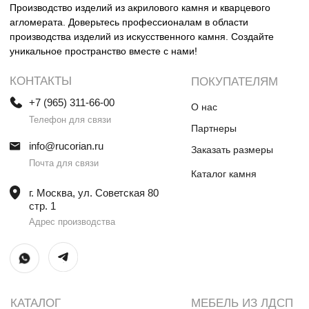
Столешницы и раковины в санузел
Шкафы
Душевые поддоны
Мебель в санузлы
Ванны
Поручни
Ступени
Лестницы
Общественные интерьеры
Дверные порталы
Камины
Экраны на радиатор
отопления
ИП Винокурова Елена Владимировна
ИНН 0000000000
ОГРН: 1234567890234567
© Все права защищены
Политика конфиденциальности