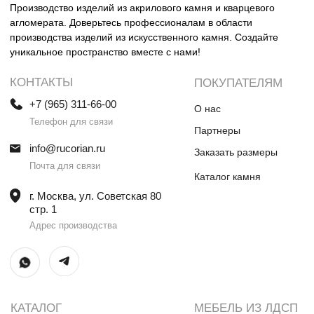
Столешницы и раковины в санузел
Шкафы
Душевые поддоны
Мебель в санузлы
Ванны
Поручни
Ступени
Лестницы
Общественные интерьеры
Дверные порталы
Камины
Экраны на радиатор
отопления
ИП Винокурова Елена Владимировна
ИНН 0000000000
ОГРН: 1234567890234567
© Все права защищены
Политика конфиденциальности