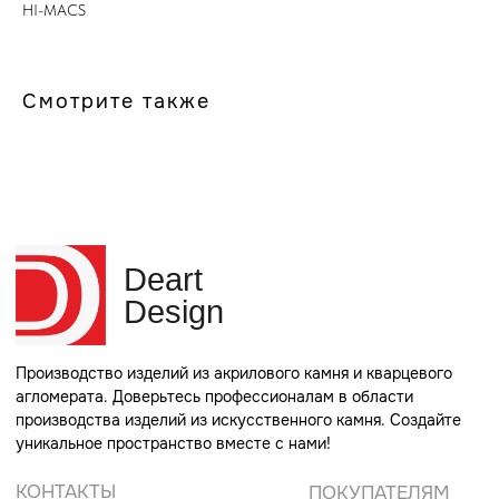
HI-MACS
Deart
Design
Смотрите также
Производство изделий из акрилового камня и кварцевого
агломерата. Доверьтесь профессионалам в области
производства изделий из искусственного камня. Создайте
уникальное пространство вместе с нами!
КОНТАКТЫ
ПОКУПАТЕЛЯМ
+7 (965) 311-66-00
О нас
Телефон для связи
Партнеры
info@rucorian.ru
Заказать размеры
Почта для связи
Каталог камня
г. Москва, ул. Советская
80 стр. 1
Адрес производства
КАТАЛОГ
МЕБЕЛЬ ИЗ ЛДСП
Стойки ресепшн
Мебель в санузлы