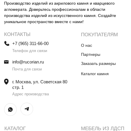
Столешницы и раковины в санузел
Шкафы
Душевые поддоны
Мебель в санузлы
Ванны
Поручни
Ступени
Лестницы
Общественные интерьеры
Дверные порталы
Камины
Экраны на радиатор
отопления
ИП Винокурова Елена Владимировна
ИНН 0000000000
ОГРН: 1234567890234567
© Все права защищены
Политика конфиденциальности