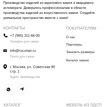
Столешницы и раковины в санузел
Шкафы
Душевые поддоны
Мебель в санузлы
Ванны
Поручни
Ступени
Лестницы
Общественные интерьеры
Дверные порталы
Камины
Экраны на радиатор
отопления
ИП Винокурова Елена Владимировна
ИНН 0000000000
ОГРН: 1234567890234567
© Все права защищены
Политика конфиденциальности