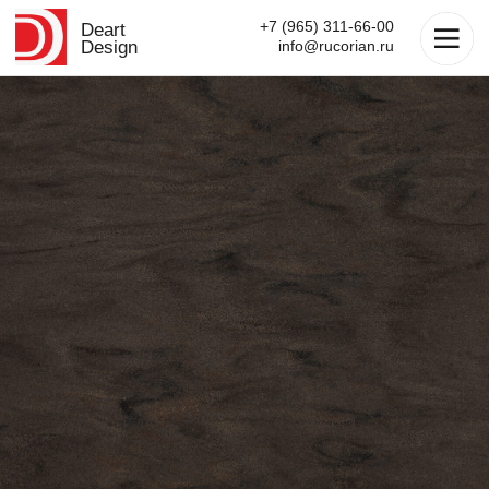
+7 (965) 311-66-00
Deart
Design
info@rucorian.ru