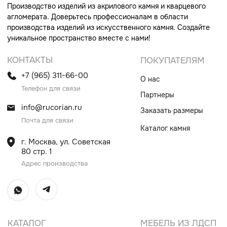
Столешницы и раковины в санузел
Шкафы
Душевые поддоны
Мебель в санузлы
Ванны
Поручни
Ступени
Лестницы
Общественные интерьеры
Дверные порталы
Камины
Экраны на радиатор
отопления
ИП Винокурова Елена Владимировна
ИНН 0000000000
ОГРН: 1234567890234567
© Все права защищены
Политика конфиденциальности