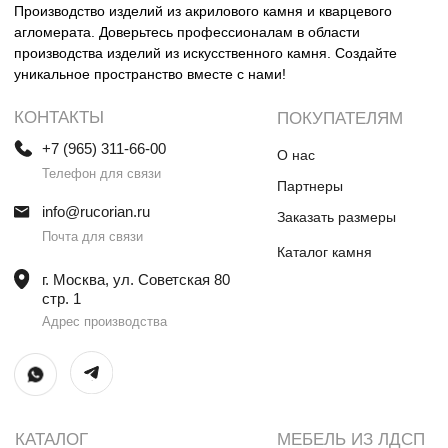
Столешницы и раковины в санузел
Шкафы
Душевые поддоны
Мебель в санузлы
Ванны
Поручни
Ступени
Лестницы
Общественные интерьеры
Дверные порталы
Камины
Экраны на радиатор
отопления
ИП Винокурова Елена Владимировна
ИНН 0000000000
ОГРН: 1234567890234567
© Все права защищены
Политика конфиденциальности