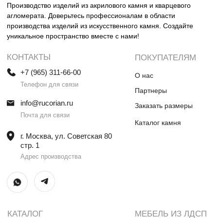
Столешницы и раковины в санузел
Шкафы
Душевые поддоны
Мебель в санузлы
Ванны
Поручни
Ступени
Лестницы
Общественные интерьеры
Дверные порталы
Камины
Экраны на радиатор
отопления
ИП Винокурова Елена Владимировна
ИНН 0000000000
ОГРН: 1234567890234567
© Все права защищены
Политика конфиденциальности