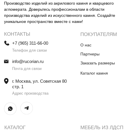
Столешницы и раковины в санузел
Шкафы
Душевые поддоны
Мебель в санузлы
Ванны
Поручни
Ступени
Лестницы
Общественные интерьеры
Дверные порталы
Камины
Экраны на радиатор
отопления
ИП Винокурова Елена Владимировна
ИНН 0000000000
ОГРН: 1234567890234567
© Все права защищены
Политика конфиденциальности