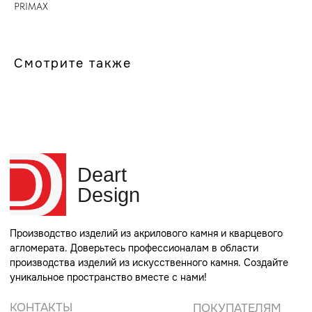
PRIMAX
Deart
Design
Смотрите также
Производство изделий из акрилового камня и кварцевого
агломерата. Доверьтесь профессионалам в области
производства изделий из искусственного камня. Создайте
уникальное пространство вместе с нами!
КОНТАКТЫ
ПОКУПАТЕЛЯМ
+7 (965) 311-66-00
О нас
Телефон для связи
Партнеры
info@rucorian.ru
Заказать размеры
Почта для связи
Каталог камня
г. Москва, ул. Советская
80 стр. 1
Адрес производства
КАТАЛОГ
МЕБЕЛЬ ИЗ ЛДСП
Стойки ресепшн
Мебель в санузлы