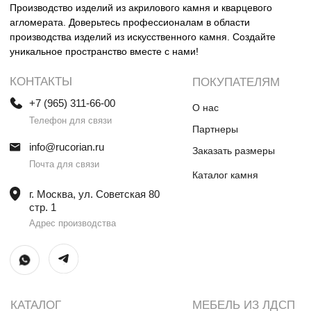
Столешницы и раковины в санузел
Шкафы
Душевые поддоны
Мебель в санузлы
Ванны
Поручни
Ступени
Лестницы
Общественные интерьеры
Дверные порталы
Камины
Экраны на радиатор
отопления
ИП Винокурова Елена Владимировна
ИНН 0000000000
ОГРН: 1234567890234567
© Все права защищены
Политика конфиденциальности