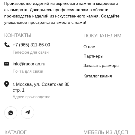
Столешницы и раковины в санузел
Шкафы
Душевые поддоны
Мебель в санузлы
Ванны
Поручни
Ступени
Лестницы
Общественные интерьеры
Дверные порталы
Камины
Экраны на радиатор
отопления
ИП Винокурова Елена Владимировна
ИНН 0000000000
ОГРН: 1234567890234567
© Все права защищены
Политика конфиденциальности