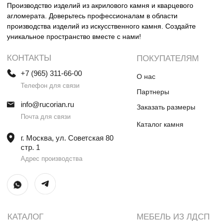
Столешницы и раковины в санузел
Шкафы
Душевые поддоны
Мебель в санузлы
Ванны
Поручни
Ступени
Лестницы
Общественные интерьеры
Дверные порталы
Камины
Экраны на радиатор
отопления
ИП Винокурова Елена Владимировна
ИНН 0000000000
ОГРН: 1234567890234567
© Все права защищены
Политика конфиденциальности