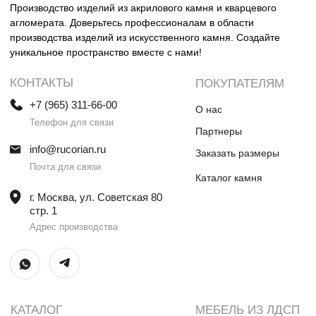
Столешницы и раковины в санузел
Шкафы
Душевые поддоны
Мебель в санузлы
Ванны
Поручни
Ступени
Лестницы
Общественные интерьеры
Дверные порталы
Камины
Экраны на радиатор
отопления
ИП Винокурова Елена Владимировна
ИНН 0000000000
ОГРН: 1234567890234567
© Все права защищены
Политика конфиденциальности