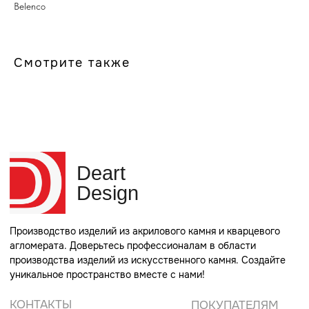
Belenco
Deart
Design
Смотрите также
Производство изделий из акрилового камня и кварцевого
агломерата. Доверьтесь профессионалам в области
производства изделий из искусственного камня. Создайте
уникальное пространство вместе с нами!
КОНТАКТЫ
ПОКУПАТЕЛЯМ
+7 (965) 311-66-00
О нас
Телефон для связи
Партнеры
info@rucorian.ru
Заказать размеры
Почта для связи
Каталог камня
г. Москва, ул. Советская
80 стр. 1
Адрес производства
КАТАЛОГ
МЕБЕЛЬ ИЗ ЛДСП
Стойки ресепшн
Мебель в санузлы