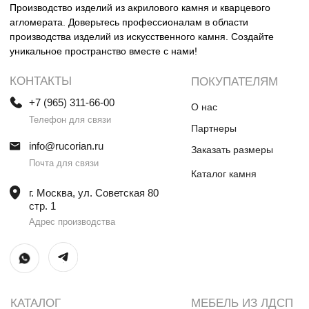
Столешницы и раковины в санузел
Шкафы
Душевые поддоны
Мебель в санузлы
Ванны
Поручни
Ступени
Лестницы
Общественные интерьеры
Дверные порталы
Камины
Экраны на радиатор
отопления
ИП Винокурова Елена Владимировна
ИНН 0000000000
ОГРН: 1234567890234567
© Все права защищены
Политика конфиденциальности