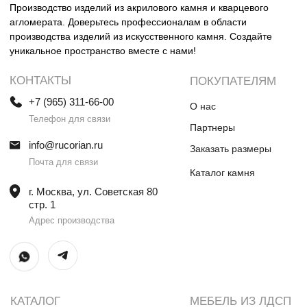
Столешницы и раковины в санузел
Шкафы
Душевые поддоны
Мебель в санузлы
Ванны
Поручни
Ступени
Лестницы
Общественные интерьеры
Дверные порталы
Камины
Экраны на радиатор
отопления
ИП Винокурова Елена Владимировна
ИНН 0000000000
ОГРН: 1234567890234567
© Все права защищены
Политика конфиденциальности