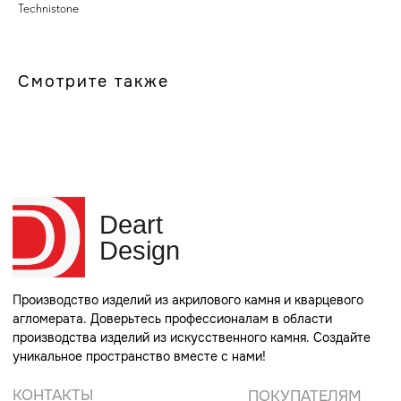
Technistone
Deart
Design
Смотрите также
Производство изделий из акрилового камня и кварцевого
агломерата. Доверьтесь профессионалам в области
производства изделий из искусственного камня. Создайте
уникальное пространство вместе с нами!
КОНТАКТЫ
ПОКУПАТЕЛЯМ
+7 (965) 311-66-00
О нас
Телефон для связи
Партнеры
info@rucorian.ru
Заказать размеры
Почта для связи
Каталог камня
г. Москва, ул. Советская
80 стр. 1
Адрес производства
КАТАЛОГ
МЕБЕЛЬ ИЗ ЛДСП
Стойки ресепшн
Мебель в санузлы